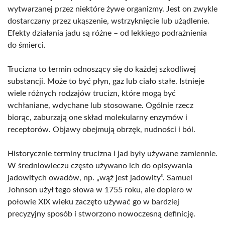
wytwarzanej przez niektóre żywe organizmy. Jest on zwykle
dostarczany przez ukąszenie, wstrzyknięcie lub użądlenie.
Efekty działania jadu są różne – od lekkiego podrażnienia
do śmierci.
Trucizna to termin odnoszący się do każdej szkodliwej
substancji. Może to być płyn, gaz lub ciało stałe. Istnieje
wiele różnych rodzajów trucizn, które mogą być
wchłaniane, wdychane lub stosowane. Ogólnie rzecz
biorąc, zaburzają one skład molekularny enzymów i
receptorów. Objawy obejmują obrzęk, nudności i ból.
Historycznie terminy trucizna i jad były używane zamiennie.
W średniowieczu często używano ich do opisywania
jadowitych owadów, np. „wąż jest jadowity”. Samuel
Johnson użył tego słowa w 1755 roku, ale dopiero w
połowie XIX wieku zaczęto używać go w bardziej
precyzyjny sposób i stworzono nowoczesną definicję.