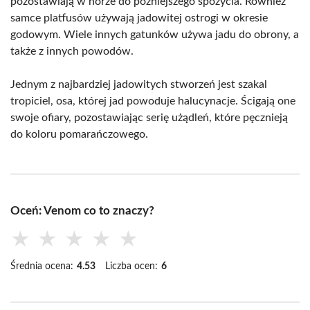
pozostawiają w norze do późniejszego spożycia. Również
samce platfusów używają jadowitej ostrogi w okresie
godowym. Wiele innych gatunków używa jadu do obrony, a
także z innych powodów.
Jednym z najbardziej jadowitych stworzeń jest szakal
tropiciel, osa, której jad powoduje halucynacje. Ścigają one
swoje ofiary, pozostawiając serię użądleń, które pęcznieją
do koloru pomarańczowego.
Oceń: Venom co to znaczy?
★
★
★
★
★
Średnia ocena:
4.53
Liczba ocen:
6