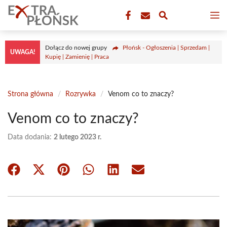
Przejdź
M
do
treści
Dołącz do nowej grupy
Płońsk - Ogłoszenia | Sprzedam |
UWAGA!
Kupię | Zamienię | Praca
Strona główna
/
Rozrywka
/
Venom co to znaczy?
Venom co to znaczy?
Data dodania:
2 lutego 2023 r.
Share
Share
Share
Share
Share
Share
on
on
on
on
on
on
Facebook
X
Pinterest
WhatsApp
LinkedIn
Email
(Twitter)