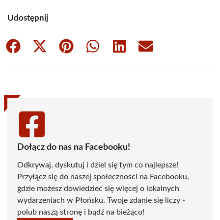
Udostępnij
Share
Share
Share
Share
Share
Share
on
on
on
on
on
on
Facebook
X
Pinterest
WhatsApp
LinkedIn
Email
(Twitter)
Dołącz do nas na Facebooku!
Odkrywaj, dyskutuj i dziel się tym co najlepsze!
Przyłącz się do naszej społeczności na Facebooku,
gdzie możesz dowiedzieć się więcej o lokalnych
wydarzeniach w Płońsku. Twoje zdanie się liczy -
polub naszą stronę i bądź na bieżąco!