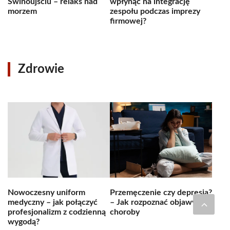
Świnoujściu – relaks nad
wpłynąć na integrację
morzem
zespołu podczas imprezy
firmowej?
Zdrowie
Nowoczesny uniform
Przemęczenie czy depresja?
medyczny – jak połączyć
– Jak rozpoznać objawy
profesjonalizm z codzienną
choroby
wygodą?