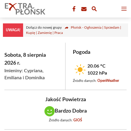
Przejdź
M
do
treści
Dołącz do nowej grupy
Płońsk - Ogłoszenia | Sprzedam |
UWAGA!
Kupię | Zamienię | Praca
Pogoda
Sobota, 8 sierpnia
2026 r.
20.06 °C
Imieniny: Cypriana,
1022 hPa
Emiliana i Dominika
Źródło danych:
OpenWeather
Jakość Powietrza
Bardzo Dobra
Źródło danych:
GIOŚ