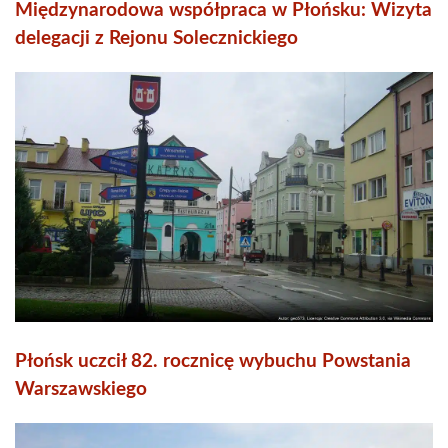
Międzynarodowa współpraca w Płońsku: Wizyta
delegacji z Rejonu Solecznickiego
Płońsk uczcił 82. rocznicę wybuchu Powstania
Warszawskiego