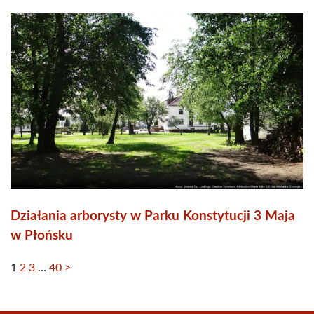
Działania arborysty w Parku Konstytucji 3 Maja
w Płońsku
1
2
3
…
40
>