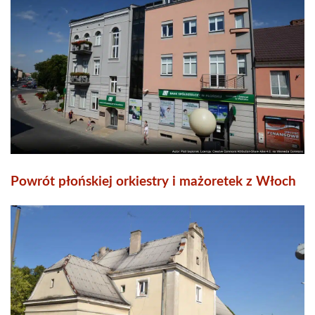
Powrót płońskiej orkiestry i mażoretek z Włoch