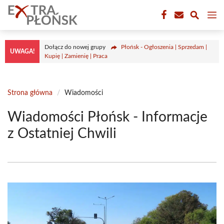
Przejdź
M
do
treści
Dołącz do nowej grupy
Płońsk - Ogłoszenia | Sprzedam |
UWAGA!
Kupię | Zamienię | Praca
Strona główna
/
Wiadomości
Wiadomości Płońsk - Informacje
z Ostatniej Chwili