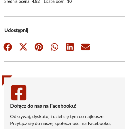
Średnia ocena:
4.82
Liczba ocen:
10
Udostępnij
Share
Share
Share
Share
Share
Share
on
on
on
on
on
on
Facebook
X
Pinterest
WhatsApp
LinkedIn
Email
(Twitter)
Dołącz do nas na Facebooku!
Odkrywaj, dyskutuj i dziel się tym co najlepsze!
Przyłącz się do naszej społeczności na Facebooku,