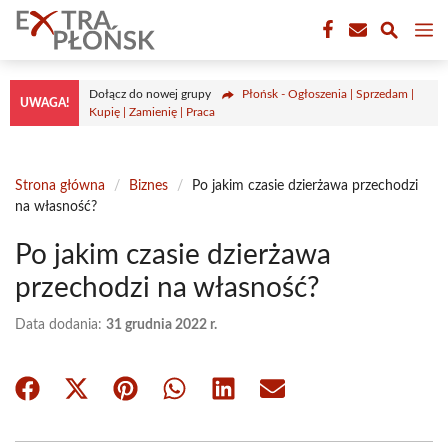
Przejdź
M
do
treści
Dołącz do nowej grupy
Płońsk - Ogłoszenia | Sprzedam |
UWAGA!
Kupię | Zamienię | Praca
Strona główna
/
Biznes
/
Po jakim czasie dzierżawa przechodzi
na własność?
Po jakim czasie dzierżawa
przechodzi na własność?
Data dodania:
31 grudnia 2022 r.
Share
Share
Share
Share
Share
Share
on
on
on
on
on
on
Facebook
X
Pinterest
WhatsApp
LinkedIn
Email
(Twitter)