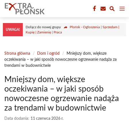
Przejdź
M
do
treści
Dołącz do nowej grupy
Płońsk - Ogłoszenia | Sprzedam |
UWAGA!
Kupię | Zamienię | Praca
Strona główna
/
Dom i ogród
/
Mniejszy dom, większe
oczekiwania – w jaki sposób nowoczesne ogrzewanie nadąża za
trendami w budownictwie
Mniejszy dom, większe
oczekiwania – w jaki sposób
nowoczesne ogrzewanie nadąża
za trendami w budownictwie
Data dodania:
11 czerwca 2026 r.