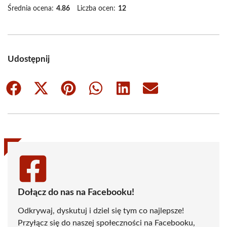
Średnia ocena:
4.86
Liczba ocen:
12
Udostępnij
Share
Share
Share
Share
Share
Share
on
on
on
on
on
on
Facebook
X
Pinterest
WhatsApp
LinkedIn
Email
(Twitter)
Dołącz do nas na Facebooku!
Odkrywaj, dyskutuj i dziel się tym co najlepsze!
Przyłącz się do naszej społeczności na Facebooku,