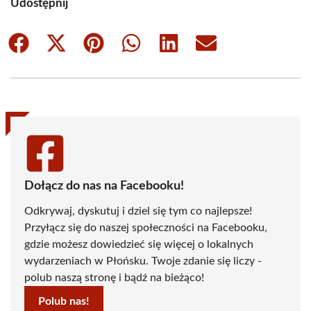
Udostępnij
Share
Share
Share
Share
Share
Share
on
on
on
on
on
on
Facebook
X
Pinterest
WhatsApp
LinkedIn
Email
(Twitter)
Dołącz do nas na Facebooku!
Odkrywaj, dyskutuj i dziel się tym co najlepsze!
Przyłącz się do naszej społeczności na Facebooku,
gdzie możesz dowiedzieć się więcej o lokalnych
wydarzeniach w Płońsku. Twoje zdanie się liczy -
polub naszą stronę i bądź na bieżąco!
Polub nas!