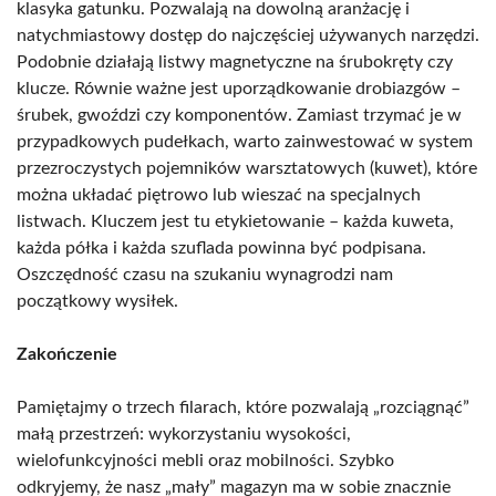
klasyka gatunku. Pozwalają na dowolną aranżację i
natychmiastowy dostęp do najczęściej używanych narzędzi.
Podobnie działają listwy magnetyczne na śrubokręty czy
klucze. Równie ważne jest uporządkowanie drobiazgów –
śrubek, gwoździ czy komponentów. Zamiast trzymać je w
przypadkowych pudełkach, warto zainwestować w system
przezroczystych pojemników warsztatowych (kuwet), które
można układać piętrowo lub wieszać na specjalnych
listwach. Kluczem jest tu etykietowanie – każda kuweta,
każda półka i każda szuflada powinna być podpisana.
Oszczędność czasu na szukaniu wynagrodzi nam
początkowy wysiłek.
Zakończenie
Pamiętajmy o trzech filarach, które pozwalają „rozciągnąć”
małą przestrzeń: wykorzystaniu wysokości,
wielofunkcyjności mebli oraz mobilności. Szybko
odkryjemy, że nasz „mały” magazyn ma w sobie znacznie