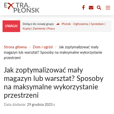
Przejdź
M
do
treści
Dołącz do nowej grupy
Płońsk - Ogłoszenia | Sprzedam |
UWAGA!
Kupię | Zamienię | Praca
Strona główna
/
Dom i ogród
/
Jak zoptymalizować mały
magazyn lub warsztat? Sposoby na maksymalne wykorzystanie
przestrzeni
Jak zoptymalizować mały
magazyn lub warsztat? Sposoby
na maksymalne wykorzystanie
przestrzeni
Data dodania:
29 grudnia 2025 r.