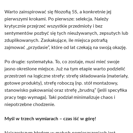
Warto zainspirować się filozofią 5S, a konkretnie jej
pierwszymi krokami. Po pierwsze: selekcja. Należy
krytycznie przejrzeć wszystkie przedmioty i bez
sentymentów pozbyć się tych nieużywanych, zepsutych lub
zduplikowanych. Zaskakujące, ile miejsca potrafią
zajmować „przydasie”, które od lat czekają na swoją okazję.
Po drugie: systematyka. To, co zostaje, musi mieć swoje
jasno określone miejsce. Już na tym etapie warto podzielić
przestrzeń na logiczne strefy: strefę składowania (materiały,
gotowe produkty), strefę roboczą (np. stół montażowy,
stanowisko pakowania) oraz strefę „brudną” (jeśli specyfika
pracy tego wymaga). Taki podział minimalizuje chaos i
niepotrzebne chodzenie.
Myśl w trzech wymiarach – czas iść w górę!
Najczęstszym błędem w małych pomieszczeniach jest