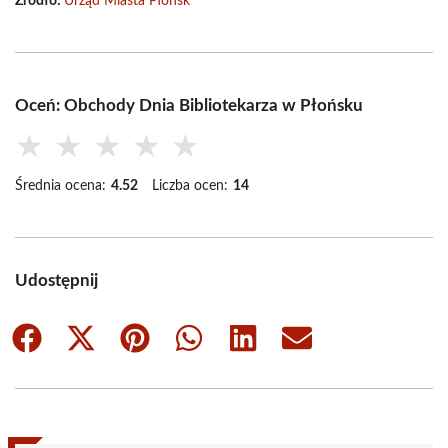
Źródło:
Urząd Miasta Płońsk
Oceń: Obchody Dnia Bibliotekarza w Płońsku
★
★
★
★
★
Średnia ocena:
4.52
Liczba ocen:
14
Udostępnij
Share
Share
Share
Share
Share
Share
on
on
on
on
on
on
Facebook
X
Pinterest
WhatsApp
LinkedIn
Email
(Twitter)