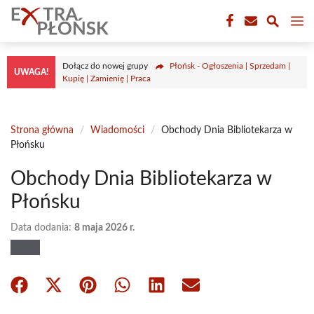
Przejdź
M
do
treści
Dołącz do nowej grupy
Płońsk - Ogłoszenia | Sprzedam |
UWAGA!
Kupię | Zamienię | Praca
Strona główna
/
Wiadomości
/
Obchody Dnia Bibliotekarza w
Płońsku
Obchody Dnia Bibliotekarza w
Płońsku
Data dodania:
8 maja 2026 r.
Share
Share
Share
Share
Share
Share
on
on
on
on
on
on
Facebook
X
Pinterest
WhatsApp
LinkedIn
Email