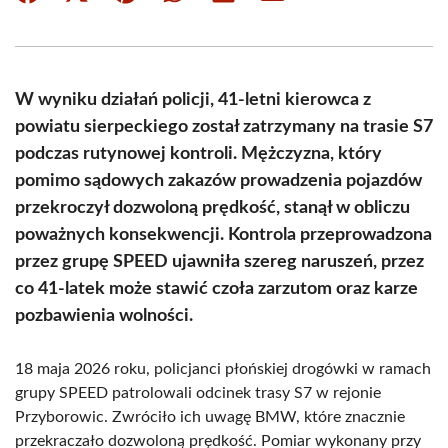
on
on
on
on
on
on
Facebook
X
Pinterest
WhatsApp
LinkedIn
Email
(Twitter)
W wyniku działań policji, 41-letni kierowca z
powiatu sierpeckiego został zatrzymany na trasie S7
podczas rutynowej kontroli. Mężczyzna, który
pomimo sądowych zakazów prowadzenia pojazdów
przekroczył dozwoloną prędkość, stanął w obliczu
poważnych konsekwencji. Kontrola przeprowadzona
przez grupę SPEED ujawniła szereg naruszeń, przez
co 41-latek może stawić czoła zarzutom oraz karze
pozbawienia wolności.
18 maja 2026 roku, policjanci płońskiej drogówki w ramach
grupy SPEED patrolowali odcinek trasy S7 w rejonie
Przyborowic. Zwróciło ich uwagę BMW, które znacznie
przekraczało dozwoloną prędkość. Pomiar wykonany przy