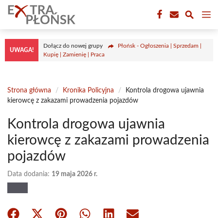
Przejdź
M
do
treści
Dołącz do nowej grupy
Płońsk - Ogłoszenia | Sprzedam |
UWAGA!
Kupię | Zamienię | Praca
Strona główna
/
Kronika Policyjna
/
Kontrola drogowa ujawnia
kierowcę z zakazami prowadzenia pojazdów
Kontrola drogowa ujawnia
kierowcę z zakazami prowadzenia
pojazdów
Data dodania:
19 maja 2026 r.
Share
Share
Share
Share
Share
Share