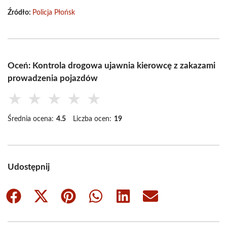
Źródło:
Policja Płońsk
Oceń: Kontrola drogowa ujawnia kierowcę z zakazami
prowadzenia pojazdów
★
★
★
★
★
Średnia ocena:
4.5
Liczba ocen:
19
Udostępnij
Share
Share
Share
Share
Share
Share
on
on
on
on
on
on
Facebook
X
Pinterest
WhatsApp
LinkedIn
Email
(Twitter)