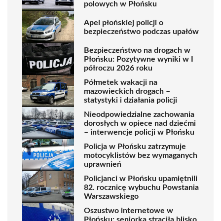
polowych w Płońsku
Apel płońskiej policji o
bezpieczeństwo podczas upałów
Bezpieczeństwo na drogach w
Płońsku: Pozytywne wyniki w I
półroczu 2026 roku
Półmetek wakacji na
mazowieckich drogach –
statystyki i działania policji
Nieodpowiedzialne zachowania
dorosłych w opiece nad dziećmi
– interwencje policji w Płońsku
Policja w Płońsku zatrzymuje
motocyklistów bez wymaganych
uprawnień
Policjanci w Płońsku upamiętnili
82. rocznicę wybuchu Powstania
Warszawskiego
Oszustwo internetowe w
Płońsku: seniorka straciła blisko