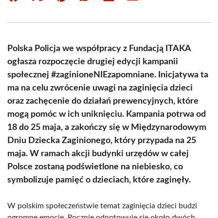
on
on
on
on
on
on
Facebook
X
Pinterest
WhatsApp
LinkedIn
Email
(Twitter)
Polska Policja we współpracy z Fundacją ITAKA
ogłasza rozpoczęcie drugiej edycji kampanii
społecznej #zaginioneNIEzapomniane. Inicjatywa ta
ma na celu zwrócenie uwagi na zaginięcia dzieci
oraz zachęcenie do działań prewencyjnych, które
mogą pomóc w ich uniknięciu. Kampania potrwa od
18 do 25 maja, a zakończy się w Międzynarodowym
Dniu Dziecka Zaginionego, który przypada na 25
maja. W ramach akcji budynki urzędów w całej
Polsce zostaną podświetlone na niebiesko, co
symbolizuje pamięć o dzieciach, które zaginęły.
W polskim społeczeństwie temat zaginięcia dzieci budzi
ogromne emocje. Rocznie odnotowuje się około dwóch