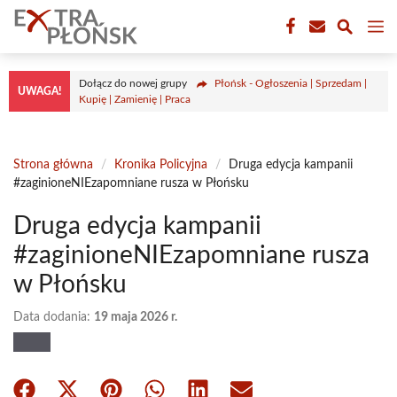
Przejdź
M
do
treści
Dołącz do nowej grupy
Płońsk - Ogłoszenia | Sprzedam |
UWAGA!
Kupię | Zamienię | Praca
Strona główna
/
Kronika Policyjna
/
Druga edycja kampanii
#zaginioneNIEzapomniane rusza w Płońsku
Druga edycja kampanii
#zaginioneNIEzapomniane rusza
w Płońsku
Data dodania:
19 maja 2026 r.
Share
Share
Share
Share
Share
Share