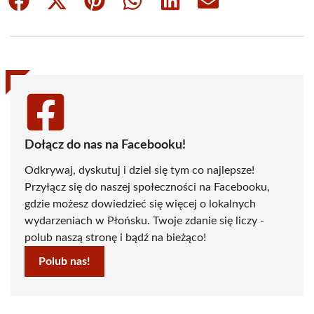
Share
Share
Share
Share
Share
Share
on
on
on
on
on
on
Facebook
X
Pinterest
WhatsApp
LinkedIn
Email
(Twitter)
Dołącz do nas na Facebooku!
Odkrywaj, dyskutuj i dziel się tym co najlepsze!
Przyłącz się do naszej społeczności na Facebooku,
gdzie możesz dowiedzieć się więcej o lokalnych
wydarzeniach w Płońsku. Twoje zdanie się liczy -
polub naszą stronę i bądź na bieżąco!
Polub nas!