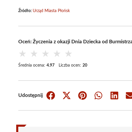
Źródło:
Urząd Miasta Płońsk
Oceń: Życzenia z okazji Dnia Dziecka od Burmistrz
★
★
★
★
★
Średnia ocena:
4.97
Liczba ocen:
20
Udostępnij
Share
Share
Share
Share
Share
on
on
on
on
on
Facebook
X
Pinterest
WhatsApp
LinkedIn
(Twitter)