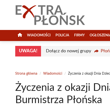
Przejdź
do
treści
WIADOMOŚCI
POLICJA
FIRMY
OGŁOSZENI
UWAGA!
Dołącz do nowej grupy
Płoń
Strona główna
/
Wiadomości
/
Życzenia z okazji Dnia Dzie
Życzenia z okazji Dn
Burmistrza Płońska