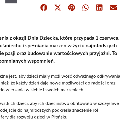
Share
Share
Share
Share
Share
Share
on
on
on
on
on
on
Facebook
X
Pinterest
WhatsApp
LinkedIn
Email
(Twitter)
nia z okazji Dnia Dziecka, które przypada 1 czerwca.
 uśmiechu i spełniania marzeń w życiu najmłodszych
e pasji oraz budowanie wartościowych przyjaźni. To
zapomnianych wspomnień.
ażne jest, aby dzieci miały możliwość odważnego odkrywania
wnież, że każdy dzień daje nowe możliwości do radości oraz
do wierzania w siebie i swoich marzeniach.
stkich dzieci, aby ich dzieciństwo obfitowało w szczęśliwe
odejście do najmłodszych podkreśla znaczenie ról
fery dla rozwoju dzieci w Płońsku.