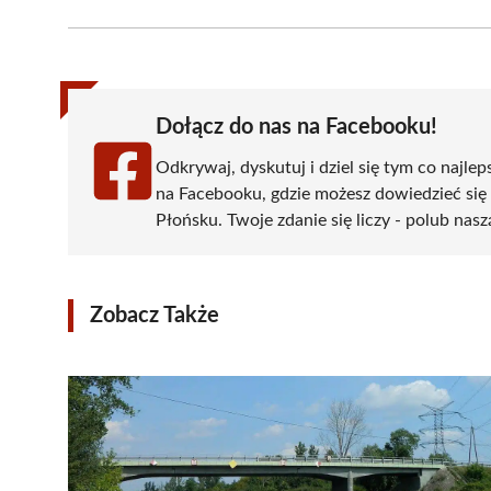
Facebook
X
Pinterest
WhatsApp
LinkedIn
(Twitter)
Dołącz do nas na Facebooku!
Odkrywaj, dyskutuj i dziel się tym co najlep
na Facebooku, gdzie możesz dowiedzieć się
Płońsku. Twoje zdanie się liczy - polub nasz
Zobacz Także