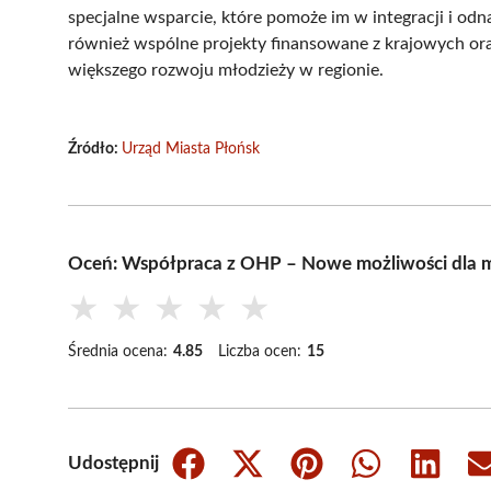
specjalne wsparcie, które pomoże im w integracji i od
również wspólne projekty finansowane z krajowych oraz
większego rozwoju młodzieży w regionie.
Źródło:
Urząd Miasta Płońsk
Oceń: Współpraca z OHP – Nowe możliwości dla 
★
★
★
★
★
Średnia ocena:
4.85
Liczba ocen:
15
Udostępnij
Share
Share
Share
Share
Share
on
on
on
on
on