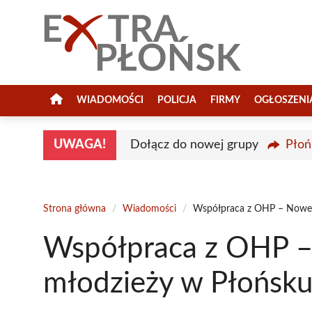
Przejdź
do
treści
WIADOMOŚCI
POLICJA
FIRMY
OGŁOSZENI
UWAGA!
Dołącz do nowej grupy
Płoń
Strona główna
/
Wiadomości
/
Współpraca z OHP – Nowe 
Współpraca z OHP –
młodzieży w Płońsk