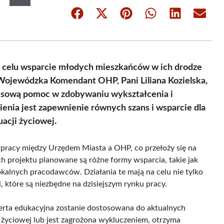
Share
Share
Share
Share
Share
Share
on
on
on
on
on
on
Facebook
X
Pinterest
WhatsApp
LinkedIn
Email
(Twitter)
 celu wsparcie młodych mieszkańców w ich drodze
z Wojewódzka Komendant OHP, Pani Liliana Kozielska,
ksową pomoc w zdobywaniu wykształcenia i
nia jest zapewnienie równych szans i wsparcie dla
uacji życiowej.
pracy między Urzędem Miasta a OHP, co przełoży się na
h projektu planowane są różne formy wsparcia, takie jak
kalnych pracodawców. Działania te mają na celu nie tylko
 które są niezbędne na dzisiejszym rynku pracy.
rta edukacyjna zostanie dostosowana do aktualnych
ji życiowej lub jest zagrożona wykluczeniem, otrzyma