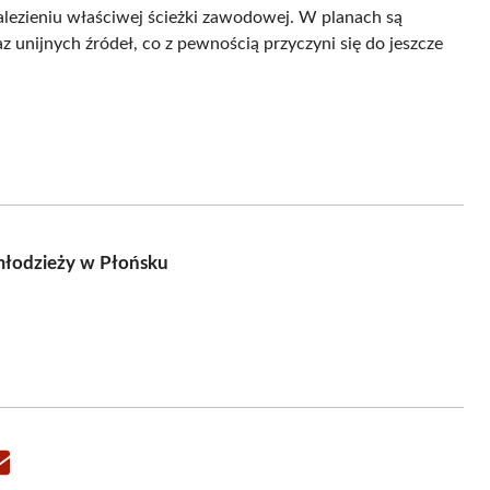
nalezieniu właściwej ścieżki zawodowej. W planach są
 unijnych źródeł, co z pewnością przyczyni się do jeszcze
młodzieży w Płońsku
Share
on