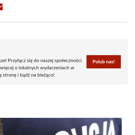
Share
on
Email
sze! Przyłącz się do naszej społeczności
Polub nas!
 więcej o lokalnych wydarzeniach w
ą stronę i bądź na bieżąco!