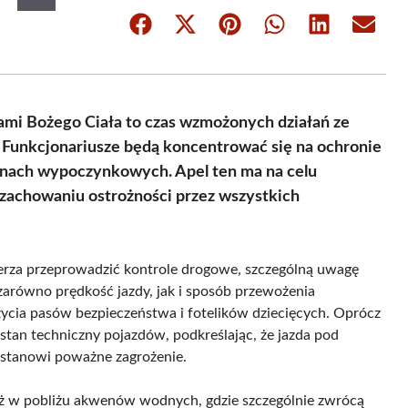
Share
Share
Share
Share
Share
Share
on
on
on
on
on
on
Facebook
X
Pinterest
WhatsApp
LinkedIn
Email
(Twitter)
ami Bożego Ciała to czas wzmożonych działań ze
ca. Funkcjonariusze będą koncentrować się na ochronie
nach wypoczynkowych. Apel ten ma na celu
 zachowaniu ostrożności przez wszystkich
erza przeprowadzić kontrole drogowe, szczególną uwagę
zarówno prędkość jazdy, jak i sposób przewożenia
ycia pasów bezpieczeństwa i fotelików dziecięcych. Oprócz
tan techniczny pojazdów, podkreślając, że jazda pod
 stanowi poważne zagrożenie.
ież w pobliżu akwenów wodnych, gdzie szczególnie zwrócą