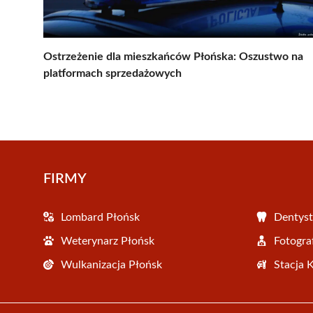
Ostrzeżenie dla mieszkańców Płońska: Oszustwo na
platformach sprzedażowych
FIRMY
Lombard Płońsk
Dentyst
Weterynarz Płońsk
Fotogra
Wulkanizacja Płońsk
Stacja 