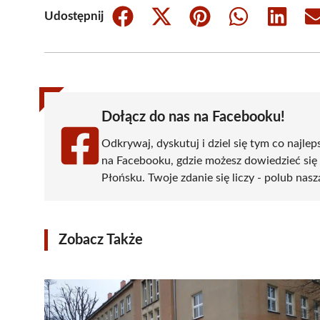
Udostępnij
Share
Share
Share
Share
Share
on
on
on
on
on
Facebook
X
Pinterest
WhatsApp
LinkedIn
(Twitter)
Dołącz do nas na Facebooku!
Odkrywaj, dyskutuj i dziel się tym co najlep
na Facebooku, gdzie możesz dowiedzieć się
Płońsku. Twoje zdanie się liczy - polub nasz
Zobacz Także