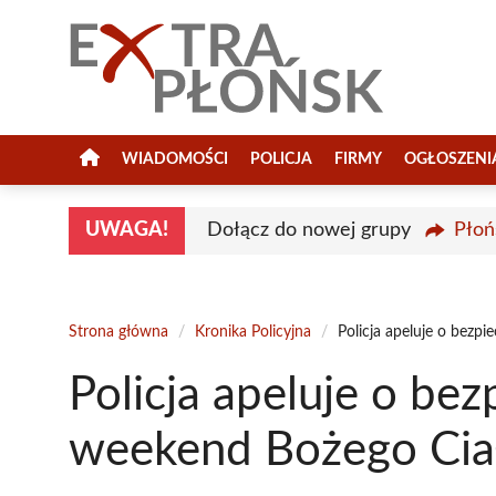
Przejdź
do
treści
WIADOMOŚCI
POLICJA
FIRMY
OGŁOSZENI
UWAGA!
Dołącz do nowej grupy
Płoń
Strona główna
/
Kronika Policyjna
/
Policja apeluje o bezp
Policja apeluje o be
weekend Bożego Cia