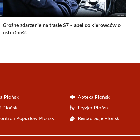
Groźne zdarzenie na trasie S7 – apel do kierowców o
ostrożność
a Płońsk
Apteka Płońsk
f Płońsk
Fryzjer Płońsk
Kontroli Pojazdów Płońsk
Restauracje Płońsk