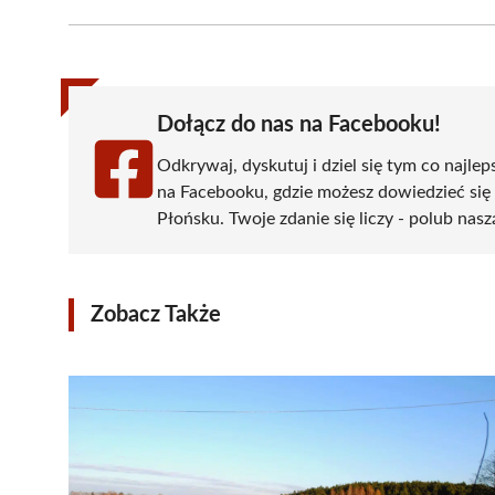
Facebook
X
Pinterest
WhatsApp
LinkedIn
(Twitter)
Dołącz do nas na Facebooku!
Odkrywaj, dyskutuj i dziel się tym co najlep
na Facebooku, gdzie możesz dowiedzieć się
Płońsku. Twoje zdanie się liczy - polub nasz
Zobacz Także