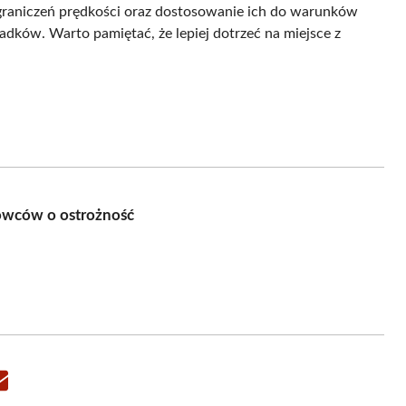
ograniczeń prędkości oraz dostosowanie ich do warunków
dków. Warto pamiętać, że lepiej dotrzeć na miejsce z
rowców o ostrożność
Share
on