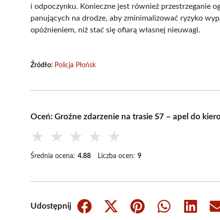
i odpoczynku. Konieczne jest również przestrzeganie 
panujących na drodze, aby zminimalizować ryzyko wypa
opóźnieniem, niż stać się ofiarą własnej nieuwagi.
Źródło:
Policja Płońsk
Oceń: Groźne zdarzenie na trasie S7 – apel do kie
★
★
★
★
★
Średnia ocena:
4.88
Liczba ocen:
9
Udostępnij
Share
Share
Share
Share
Share
on
on
on
on
on