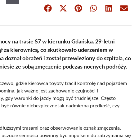
Share
Share
Share
Share
Share
Share
on
on
on
on
on
on
Facebook
X
Pinterest
WhatsApp
LinkedIn
Email
(Twitter)
ocy na trasie S7 w kierunku Gdańska. 29-letni
ł za kierownicą, co skutkowało uderzeniem w
doznał obrażeń i został przewieziony do szpitala, co
 niesie ze sobą zmęczenie podczas nocnych podróży.
czewo, gdzie kierowca toyoty tracił kontrolę nad pojazdem
ypomina, jak ważne jest zachowanie czujności i
, gdy warunki do jazdy mogą być trudniejsze. Często
 być równie niebezpieczne jak nadmierna prędkość, czy
 dłuższymi trasami oraz obserwowanie oznak zmęczenia.
zy uczucie senności powinny być impulsem do zatrzymania się