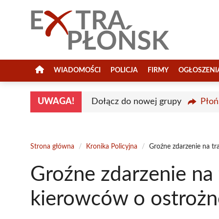
Przejdź
do
treści
WIADOMOŚCI
POLICJA
FIRMY
OGŁOSZENI
UWAGA!
Dołącz do nowej grupy
Płoń
Strona główna
/
Kronika Policyjna
/
Groźne zdarzenie na tr
Groźne zdarzenie na 
kierowców o ostrożn