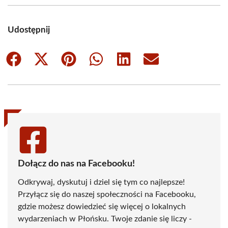
Udostępnij
Share
Share
Share
Share
Share
Share
on
on
on
on
on
on
Facebook
X
Pinterest
WhatsApp
LinkedIn
Email
(Twitter)
Dołącz do nas na Facebooku!
Odkrywaj, dyskutuj i dziel się tym co najlepsze!
Przyłącz się do naszej społeczności na Facebooku,
gdzie możesz dowiedzieć się więcej o lokalnych
wydarzeniach w Płońsku. Twoje zdanie się liczy -