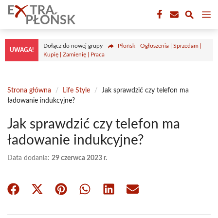
Przejdź
M
do
treści
Dołącz do nowej grupy
Płońsk - Ogłoszenia | Sprzedam |
UWAGA!
Kupię | Zamienię | Praca
Strona główna
/
Life Style
/
Jak sprawdzić czy telefon ma
ładowanie indukcyjne?
Jak sprawdzić czy telefon ma
ładowanie indukcyjne?
Data dodania:
29 czerwca 2023 r.
Share
Share
Share
Share
Share
Share
on
on
on
on
on
on
Facebook
X
Pinterest
WhatsApp
LinkedIn
Email
(Twitter)