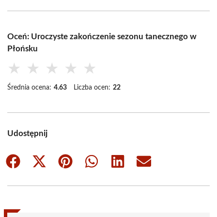
Oceń: Uroczyste zakończenie sezonu tanecznego w
Płońsku
★
★
★
★
★
Średnia ocena:
4.63
Liczba ocen:
22
Udostępnij
Share
Share
Share
Share
Share
Share
on
on
on
on
on
on
Facebook
X
Pinterest
WhatsApp
LinkedIn
Email
(Twitter)