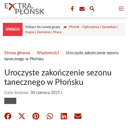
Przejdź
M
do
treści
Dołącz do nowej grupy
Płońsk - Ogłoszenia | Sprzedam |
UWAGA!
Kupię | Zamienię | Praca
Strona główna
/
Wiadomości
/
Uroczyste zakończenie sezonu
tanecznego w Płońsku
Uroczyste zakończenie sezonu
tanecznego w Płońsku
Data dodania:
30 czerwca 2025 r.
Share
Share
Share
Share
Share
Share
on
on
on
on
on
on
Facebook
X
Pinterest
WhatsApp
LinkedIn
Email