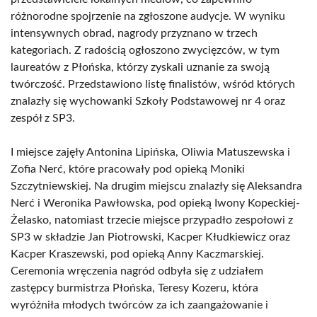
różnorodne spojrzenie na zgłoszone audycje. W wyniku
intensywnych obrad, nagrody przyznano w trzech
kategoriach. Z radością ogłoszono zwycięzców, w tym
laureatów z Płońska, którzy zyskali uznanie za swoją
twórczość. Przedstawiono listę finalistów, wśród których
znalazły się wychowanki Szkoły Podstawowej nr 4 oraz
zespół z SP3.
I miejsce zajęły Antonina Lipińska, Oliwia Matuszewska i
Zofia Nerć, które pracowały pod opieką Moniki
Szczytniewskiej. Na drugim miejscu znalazły się Aleksandra
Nerć i Weronika Pawłowska, pod opieką Iwony Kopeckiej-
Żelasko, natomiast trzecie miejsce przypadło zespołowi z
SP3 w składzie Jan Piotrowski, Kacper Kłudkiewicz oraz
Kacper Kraszewski, pod opieką Anny Kaczmarskiej.
Ceremonia wręczenia nagród odbyła się z udziałem
zastępcy burmistrza Płońska, Teresy Kozeru, która
wyróżniła młodych twórców za ich zaangażowanie i