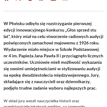
on
on
on
on
on
on
Facebook
X
Pinterest
WhatsApp
LinkedIn
Email
(Twitter)
W Płońsku odbyło się rozstrzyganie pierwszej
edycji innowacyjnego konkursu „Głos sprzed stu
lat”, który miał na celu stworzenie radiowych audycji
poświęconych zamachowi majowemu z 1926 roku.
Wydarzenie miało miejsce w Szkole Podstawowej
nr 4 im. Papieża Jana Pawła II i przyciągnęło licznych
uczestników. Uczniowie mieli możliwość wykazania
się swoimi umiejętnościami w stylizowaniu audycji
na epokę dwudziestolecia międzywojennego. Jury,
składające się z nauczycieli oraz dziennikarzy,
podjęło trudne zadanie wyboru najlepszych prac.
W skład jury weszli nauczycielka historii oraz
przedstawiciele lokalnych mediów, co zapewniło