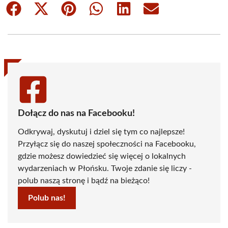
Share
Share
Share
Share
Share
Share
on
on
on
on
on
on
Facebook
X
Pinterest
WhatsApp
LinkedIn
Email
(Twitter)
Dołącz do nas na Facebooku!
Odkrywaj, dyskutuj i dziel się tym co najlepsze!
Przyłącz się do naszej społeczności na Facebooku,
gdzie możesz dowiedzieć się więcej o lokalnych
wydarzeniach w Płońsku. Twoje zdanie się liczy -
polub naszą stronę i bądź na bieżąco!
Polub nas!