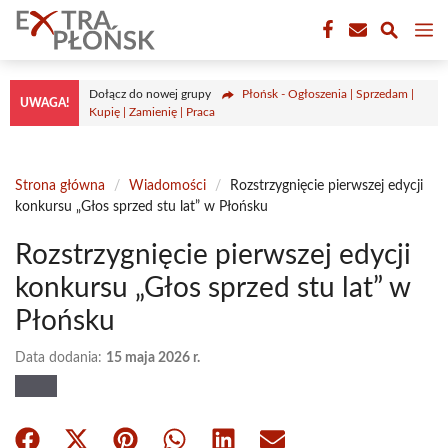
Przejdź
M
do
treści
Dołącz do nowej grupy
Płońsk - Ogłoszenia | Sprzedam |
UWAGA!
Kupię | Zamienię | Praca
Strona główna
/
Wiadomości
/
Rozstrzygnięcie pierwszej edycji
konkursu „Głos sprzed stu lat” w Płońsku
Rozstrzygnięcie pierwszej edycji
konkursu „Głos sprzed stu lat” w
Płońsku
Data dodania:
15 maja 2026 r.
Share
Share
Share
Share
Share
Share