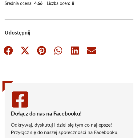
Średnia ocena:
4.66
Liczba ocen:
8
Udostępnij
Share
Share
Share
Share
Share
Share
on
on
on
on
on
on
Facebook
X
Pinterest
WhatsApp
LinkedIn
Email
(Twitter)
Dołącz do nas na Facebooku!
Odkrywaj, dyskutuj i dziel się tym co najlepsze!
Przyłącz się do naszej społeczności na Facebooku,