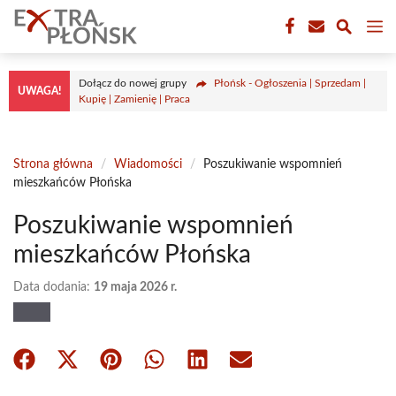
Przejdź
M
do
treści
Dołącz do nowej grupy
Płońsk - Ogłoszenia | Sprzedam |
UWAGA!
Kupię | Zamienię | Praca
Strona główna
/
Wiadomości
/
Poszukiwanie wspomnień
mieszkańców Płońska
Poszukiwanie wspomnień
mieszkańców Płońska
Data dodania:
19 maja 2026 r.
Share
Share
Share
Share
Share
Share
on
on
on
on
on
on
Facebook
X
Pinterest
WhatsApp
LinkedIn
Email