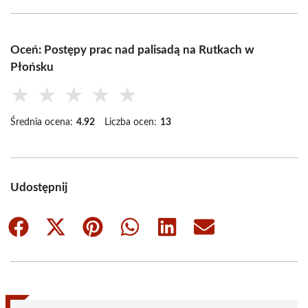
Oceń: Postępy prac nad palisadą na Rutkach w
Płońsku
★
★
★
★
★
Średnia ocena:
4.92
Liczba ocen:
13
Udostępnij
Share
Share
Share
Share
Share
Share
on
on
on
on
on
on
Facebook
X
Pinterest
WhatsApp
LinkedIn
Email
(Twitter)