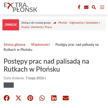
Przejdź
M
do
treści
Dołącz do nowej grupy
Płońsk - Ogłoszenia | Sprzedam |
UWAGA!
Kupię | Zamienię | Praca
Strona główna
/
Wiadomości
/
Postępy prac nad palisadą na
Rutkach w Płońsku
Postępy prac nad palisadą na
Rutkach w Płońsku
Data dodania:
7 maja 2026 r.
Share
Share
Share
Share
Share
Share
on
on
on
on
on
on
Facebook
X
Pinterest
WhatsApp
LinkedIn
Email