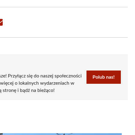
Share
on
Email
sze! Przyłącz się do naszej społeczności
Polub nas!
 więcej o lokalnych wydarzeniach w
ą stronę i bądź na bieżąco!