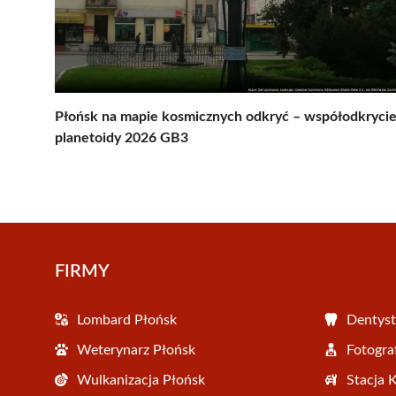
Płońsk na mapie kosmicznych odkryć – współodkryci
planetoidy 2026 GB3
FIRMY
Lombard Płońsk
Dentyst
Weterynarz Płońsk
Fotogra
Wulkanizacja Płońsk
Stacja 