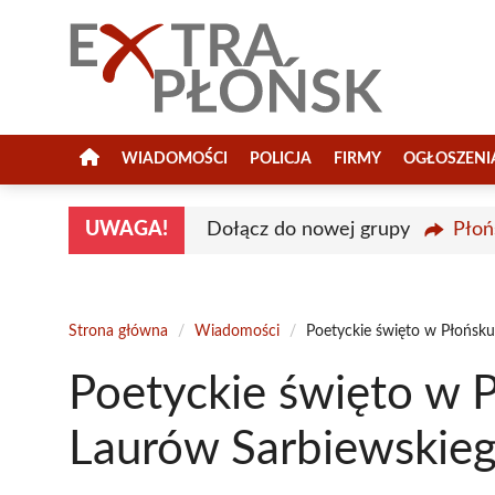
Przejdź
do
treści
WIADOMOŚCI
POLICJA
FIRMY
OGŁOSZENI
UWAGA!
Dołącz do nowej grupy
Płoń
Strona główna
/
Wiadomości
/
Poetyckie święto w Płońsku
Poetyckie święto w 
Laurów Sarbiewskie