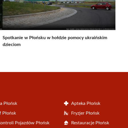
e
Spotkanie w Płońsku w hołdzie pomocy ukraińskim
dzieciom
a Płońsk
Apteka Płońsk
f Płońsk
Fryzjer Płońsk
Kontroli Pojazdów Płońsk
Restauracje Płońsk