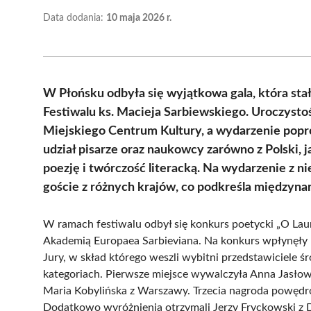
Data dodania:
10 maja 2026 r.
W Płońsku odbyła się wyjątkowa gala, która s
Festiwalu ks. Macieja Sarbiewskiego. Uroczysto
Miejskiego Centrum Kultury, a wydarzenie popro
udział pisarze oraz naukowcy zarówno z Polski, ja
poezję i twórczość literacką. Na wydarzenie z ni
goście z różnych krajów, co podkreśla międzyna
W ramach festiwalu odbył się konkurs poetycki „O Lau
Akademią Europaea Sarbieviana. Na konkurs wpłynęły 
Jury, w skład którego weszli wybitni przedstawiciele ś
kategoriach. Pierwsze miejsce wywalczyła Anna Jasło
Maria Kobylińska z Warszawy. Trzecia nagroda powęd
Dodatkowo wyróżnienia otrzymali Jerzy Fryckowski z 