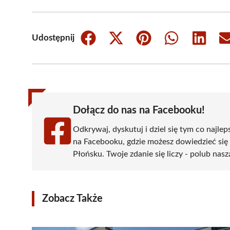
Udostępnij
Share
Share
Share
Share
Share
on
on
on
on
on
Facebook
X
Pinterest
WhatsApp
LinkedIn
(Twitter)
Dołącz do nas na Facebooku!
Odkrywaj, dyskutuj i dziel się tym co najlep
na Facebooku, gdzie możesz dowiedzieć się
Płońsku. Twoje zdanie się liczy - polub nasz
Zobacz Także