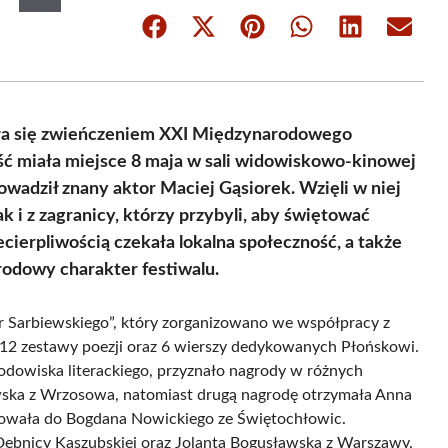
Share
Share
Share
Share
Share
Share
on
on
on
on
on
on
Facebook
X
Pinterest
WhatsApp
LinkedIn
Email
(Twitter)
tała się zwieńczeniem XXI Międzynarodowego
ść miała miejsce 8 maja w sali widowiskowo-kinowej
wadził znany aktor Maciej Gąsiorek. Wzięli w niej
k i z zagranicy, którzy przybyli, aby świętować
ecierpliwością czekała lokalna społeczność, a także
rodowy charakter festiwalu.
r Sarbiewskiego”, który zorganizowano we współpracy z
12 zestawy poezji oraz 6 wierszy dedykowanych Płońskowi.
rodowiska literackiego, przyznało nagrody w różnych
wska z Wrzosowa, natomiast drugą nagrodę otrzymała Anna
rowała do Bogdana Nowickiego ze Świętochłowic.
Dębnicy Kaszubskiej oraz Jolanta Bogusławska z Warszawy.