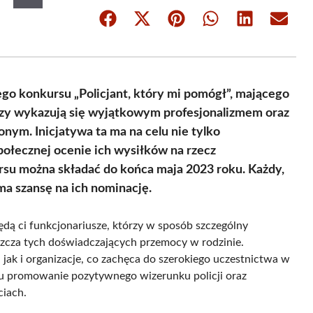
Share
Share
Share
Share
Share
Share
on
on
on
on
on
on
Facebook
X
Pinterest
WhatsApp
LinkedIn
Email
(Twitter)
go konkursu „Policjant, który mi pomógł”, mającego
tórzy wykazują się wyjątkowym profesjonalizmem oraz
m. Inicjatywa ta ma na celu nie tylko
połecznej ocenie ich wysiłków na rzecz
rsu można składać do końca maja 2023 roku. Każdy,
ma szansę na ich nominację.
ędą ci funkcjonariusze, którzy w sposób szczególny
szcza tych doświadczających przemocy w rodzinie.
ak i organizacje, co zachęca do szerokiego uczestnictwa w
elu promowanie pozytywnego wizerunku policji oraz
ciach.