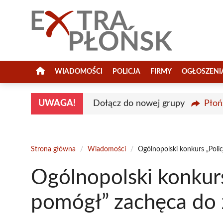
Przejdź
do
treści
WIADOMOŚCI
POLICJA
FIRMY
OGŁOSZENI
UWAGA!
Dołącz do nowej grupy
Płoń
Strona główna
/
Wiadomości
/
Ogólnopolski konkurs „Poli
Ogólnopolski konkurs
pomógł” zachęca do 