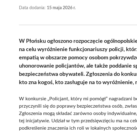
Data dodania:
15 maja 2026 r.
W Płońsku ogłoszono rozpoczęcie ogólnopolskie
na celu wyróżnienie funkcjonariuszy policji, k
empatią w obszarze pomocy osobom pokrzywdzony
uhonorowanie policjantów, ale także poddanie s
bezpieczeństwa obywateli. Zgłoszenia do konku
kto zna kogoś, kto zasługuje na to wyróżnienie, 
W konkursie „Policjant, który mi pomógł” nagradzani b
przyczynili się do poprawy bezpieczeństwa osób, zwła
Zgłoszenia mogą składać zarówno osoby indywidualne, j
tej inicjatywie. Udział w tym przedsięwzięciu ma na c
podkreślenie znaczenia ich roli w lokalnych społecznoś