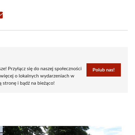
Share
on
Email
sze! Przyłącz się do naszej społeczności
Polub nas!
 więcej o lokalnych wydarzeniach w
ą stronę i bądź na bieżąco!