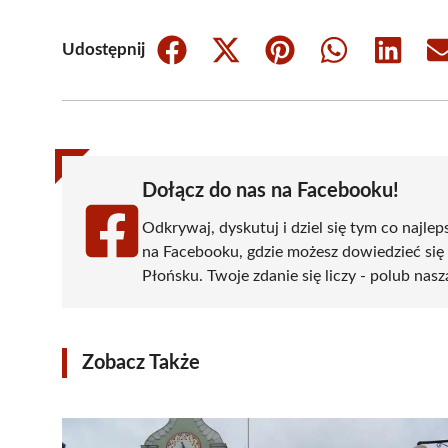
Udostępnij
Share
Share
Share
Share
Share
on
on
on
on
on
Facebook
X
Pinterest
WhatsApp
LinkedIn
(Twitter)
Dołącz do nas na Facebooku!
Odkrywaj, dyskutuj i dziel się tym co najlep
na Facebooku, gdzie możesz dowiedzieć się
Płońsku. Twoje zdanie się liczy - polub nasz
Zobacz Także