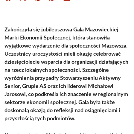
on
on
on
on
on
on
Facebook
X
Pinterest
WhatsApp
LinkedIn
Email
(Twitter)
Zakończyła się jubileuszowa Gala Mazowieckiej
Marki Ekonomii Społecznej, która stanowiła
wyjątkowe wydarzenie dla społeczności Mazowsza.
Uczestnicy uroczystości mieli okazję celebrować
dziesięciolecie wsparcia dla organizacji działających
na rzecz lokalnych społeczności. Szczególne
wyróżnienia przypadły Stowarzyszeniu Aktywny
Senior, Grupie AS oraz ich liderowi Michałowi
Jarosowi, co podkreśla ich znaczenie w regionalnym
sektorze ekonomii społecznej. Gala była także
doskonałą okazją do refleksji nad osiągnięciami i
przyszłością tych podmiotów.