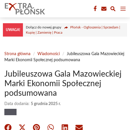
Przejdź
M
do
treści
Dołącz do nowej grupy
Płońsk - Ogłoszenia | Sprzedam |
UWAGA!
Kupię | Zamienię | Praca
Strona główna
/
Wiadomości
/
Jubileuszowa Gala Mazowieckiej
Marki Ekonomii Społecznej podsumowana
Jubileuszowa Gala Mazowieckiej
Marki Ekonomii Społecznej
podsumowana
Data dodania:
5 grudnia 2025 r.
Share
Share
Share
Share
Share
Share