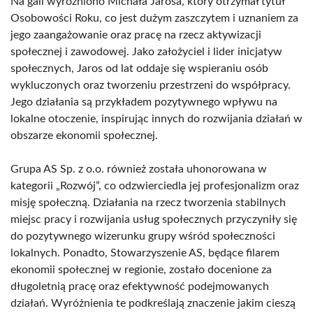
Na gali wyróżniono Michała Jarosa, który otrzymał tytuł
Osobowości Roku, co jest dużym zaszczytem i uznaniem za
jego zaangażowanie oraz pracę na rzecz aktywizacji
społecznej i zawodowej. Jako założyciel i lider inicjatyw
społecznych, Jaros od lat oddaje się wspieraniu osób
wykluczonych oraz tworzeniu przestrzeni do współpracy.
Jego działania są przykładem pozytywnego wpływu na
lokalne otoczenie, inspirując innych do rozwijania działań w
obszarze ekonomii społecznej.
Grupa AS Sp. z o.o. również została uhonorowana w
kategorii „Rozwój”, co odzwierciedla jej profesjonalizm oraz
misję społeczną. Działania na rzecz tworzenia stabilnych
miejsc pracy i rozwijania usług społecznych przyczyniły się
do pozytywnego wizerunku grupy wśród społeczności
lokalnych. Ponadto, Stowarzyszenie AS, będące filarem
ekonomii społecznej w regionie, zostało docenione za
długoletnią pracę oraz efektywność podejmowanych
działań. Wyróżnienia te podkreślają znaczenie jakim cieszą