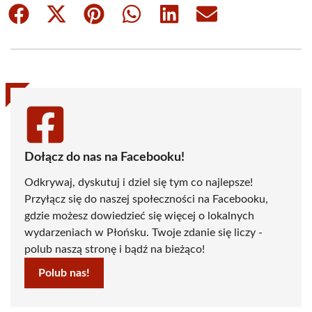
Share
Share
Share
Share
Share
Share
on
on
on
on
on
on
Facebook
X
Pinterest
WhatsApp
LinkedIn
Email
(Twitter)
Dołącz do nas na Facebooku!
Odkrywaj, dyskutuj i dziel się tym co najlepsze!
Przyłącz się do naszej społeczności na Facebooku,
gdzie możesz dowiedzieć się więcej o lokalnych
wydarzeniach w Płońsku. Twoje zdanie się liczy -
polub naszą stronę i bądź na bieżąco!
Polub nas!