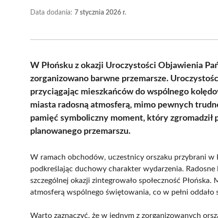
Data dodania:
7 stycznia 2026 r.
W Płońsku z okazji Uroczystości Objawienia Pańs
zorganizowano barwne przemarsze. Uroczystości 
przyciągając mieszkańców do wspólnego kolędow
miasta radosną atmosferą, mimo pewnych trudno
pamięć symboliczny moment, który zgromadził par
planowanego przemarszu.
W ramach obchodów, uczestnicy orszaku przybrani w k
podkreślając duchowy charakter wydarzenia. Radosne k
szczególnej okazji zintegrowało społeczność Płońska. Mi
atmosferą wspólnego świętowania, co w pełni oddało 
Warto zaznaczyć, że w jednym z zorganizowanych orsza