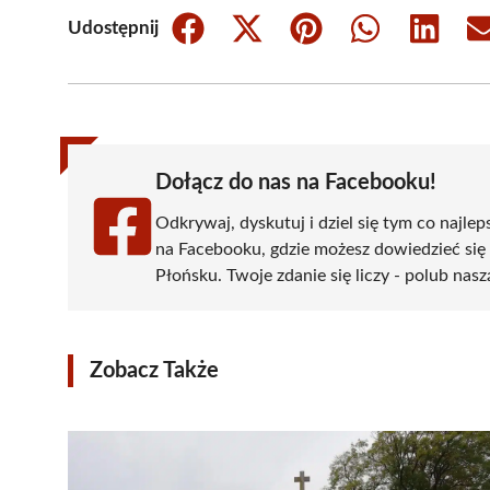
Udostępnij
Share
Share
Share
Share
Share
on
on
on
on
on
Facebook
X
Pinterest
WhatsApp
LinkedIn
(Twitter)
Dołącz do nas na Facebooku!
Odkrywaj, dyskutuj i dziel się tym co najlep
na Facebooku, gdzie możesz dowiedzieć się
Płońsku. Twoje zdanie się liczy - polub nasz
Zobacz Także