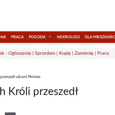
NIA
PRACA
POGODA
NEKROLOGI
DLA MIESZKAŃ
sk - Ogłoszenia | Sprzedam | Kupię | Zamienię | Praca
przeszedł ulicami Płońska
 Króli przeszedł