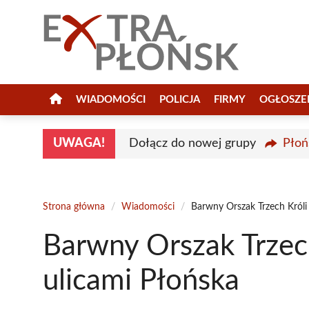
Przejdź
do
treści
WIADOMOŚCI
POLICJA
FIRMY
OGŁOSZE
UWAGA!
Dołącz do nowej grupy
Płoń
Strona główna
/
Wiadomości
/
Barwny Orszak Trzech Króli 
Barwny Orszak Trzech
ulicami Płońska