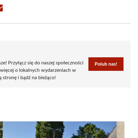
Share
on
Email
sze! Przyłącz się do naszej społeczności
Polub nas!
 więcej o lokalnych wydarzeniach w
ą stronę i bądź na bieżąco!