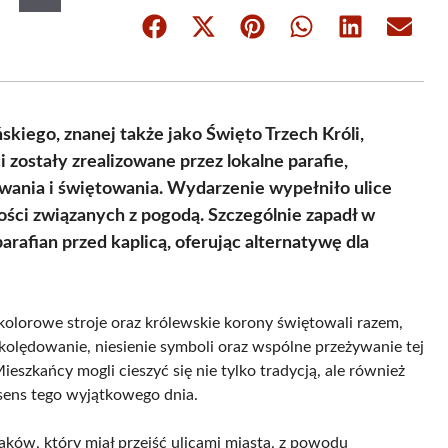
Share
Share
Share
Share
Share
Share
on
on
on
on
on
on
Facebook
X
Pinterest
WhatsApp
LinkedIn
Email
(Twitter)
kiego, znanej także jako Święto Trzech Króli,
zostały zrealizowane przez lokalne parafie,
ania i świętowania. Wydarzenie wypełniło ulice
ści związanych z pogodą. Szczególnie zapadł w
afian przed kaplicą, oferując alternatywę dla
olorowe stroje oraz królewskie korony świętowali razem,
olędowanie, niesienie symboli oraz wspólne przeżywanie tej
eszkańcy mogli cieszyć się nie tylko tradycją, ale również
sens tego wyjątkowego dnia.
ków, który miał przejść ulicami miasta, z powodu