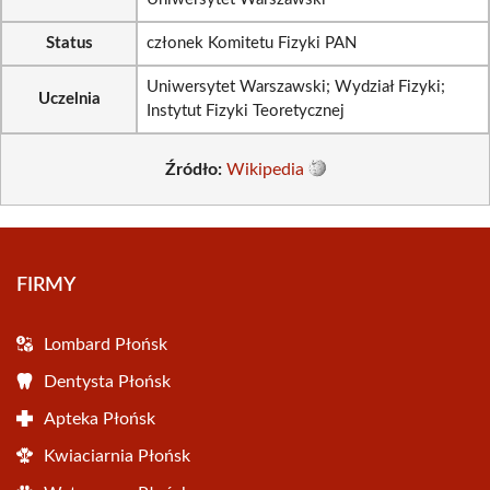
Status
członek Komitetu Fizyki PAN
Uniwersytet Warszawski; Wydział Fizyki;
Uczelnia
Instytut Fizyki Teoretycznej
Źródło:
Wikipedia
FIRMY
Lombard Płońsk
Dentysta Płońsk
Apteka Płońsk
Kwiaciarnia Płońsk