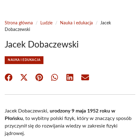
Strona główna
/
Ludzie
/
Nauka i edukacja
/
Jacek
Dobaczewski
Jacek Dobaczewski
NAUKA I EDUKACJA
Share
Share
Share
Share
Share
Share
on
on
on
on
on
on
Facebook
X
Pinterest
WhatsApp
LinkedIn
Email
(Twitter)
Jacek Dobaczewski,
urodzony 9 maja 1952 roku w
Płońsku
, to wybitny polski fizyk, który w znaczący sposób
przyczynił się do rozwijania wiedzy w zakresie fizyki
jądrowej.