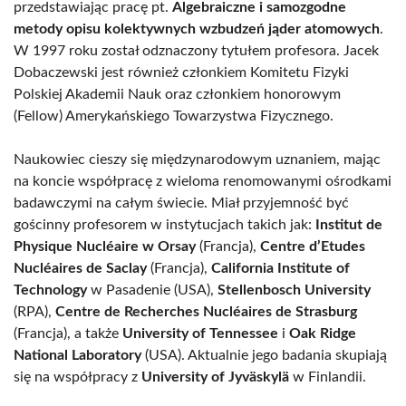
przedstawiając pracę pt.
Algebraiczne i samozgodne
metody opisu kolektywnych wzbudzeń jąder atomowych
.
W 1997 roku został odznaczony tytułem profesora. Jacek
Dobaczewski jest również członkiem Komitetu Fizyki
Polskiej Akademii Nauk oraz członkiem honorowym
(Fellow) Amerykańskiego Towarzystwa Fizycznego.
Naukowiec cieszy się międzynarodowym uznaniem, mając
na koncie współpracę z wieloma renomowanymi ośrodkami
badawczymi na całym świecie. Miał przyjemność być
gościnny profesorem w instytucjach takich jak:
Institut de
Physique Nucléaire w Orsay
(Francja),
Centre d’Etudes
Nucléaires de Saclay
(Francja),
California Institute of
Technology
w Pasadenie (USA),
Stellenbosch University
(RPA),
Centre de Recherches Nucléaires de Strasburg
(Francja), a także
University of Tennessee
i
Oak Ridge
National Laboratory
(USA). Aktualnie jego badania skupiają
się na współpracy z
University of Jyväskylä
w Finlandii.