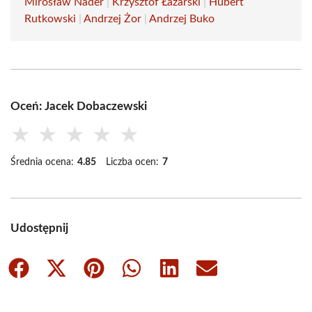
Mirosław Nader
|
Krzysztof Łazarski
|
Hubert
Rutkowski
|
Andrzej Żor
|
Andrzej Buko
Oceń: Jacek Dobaczewski
★
★
★
★
★
Średnia ocena:
4.85
Liczba ocen:
7
Udostępnij
Share
Share
Share
Share
Share
Share
on
on
on
on
on
on
Facebook
X
Pinterest
WhatsApp
LinkedIn
Email
(Twitter)