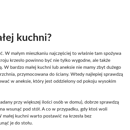
ałej kuchni?
yć. W małym mieszkaniu najczęściej to właśnie tam spożywa
roju krzesło powinno być nie tylko wygodne, ale także
ą. W bardzo małej kuchni lub aneksie nie mamy zbyt dużego
ierzchnia, przymocowana do ściany. Wtedy najlepiej sprawdzą
ować w aneksie, który jest oddzielony od pokoju wysokim
kładany przy większej ilości osób w domu), dobrze sprawdzą
żna wsunąć pod stół. A co w przypadku, gdy ktoś woli
małej kuchni warto postawić na krzesła bez
unąć je do stołu.