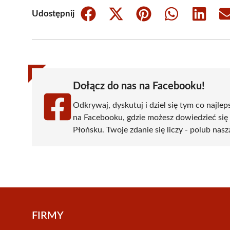
Udostępnij
Share
Share
Share
Share
Share
on
on
on
on
on
Facebook
X
Pinterest
WhatsApp
LinkedIn
(Twitter)
Dołącz do nas na Facebooku!
Odkrywaj, dyskutuj i dziel się tym co najlep
na Facebooku, gdzie możesz dowiedzieć się
Płońsku. Twoje zdanie się liczy - polub nasz
FIRMY