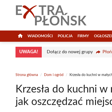
Przejdź
do
treści
WIADOMOŚCI
POLICJA
FIRMY
OGŁOSZE
UWAGA!
Dołącz do nowej grupy
Płoń
Strona główna
/
Dom i ogród
/
Krzesła do kuchni w małych
Krzesła do kuchni w 
jak oszczędzać miejs