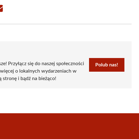
Share
on
Email
sze! Przyłącz się do naszej społeczności
Polub nas!
 więcej o lokalnych wydarzeniach w
ą stronę i bądź na bieżąco!