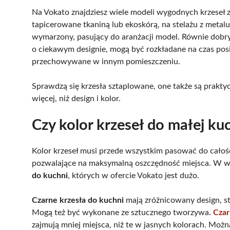
Na Vokato znajdziesz wiele modeli wygodnych krzeseł 
tapicerowane tkaniną lub ekoskórą, na stelażu z metal
wymarzony, pasujący do aranżacji model. Równie dob
o ciekawym designie, mogą być rozkładane na czas posił
przechowywane w innym pomieszczeniu.
Sprawdzą się krzesła sztaplowane, one także są prakt
więcej, niż design i kolor.
Czy kolor krzeseł do małej ku
Kolor krzeseł musi przede wszystkim pasować do całoś
pozwalające na maksymalną oszczędność miejsca. W wi
do kuchni
, których w ofercie Vokato jest dużo.
Czarne krzesła do kuchni
mają zróżnicowany design, ste
Mogą też być wykonane ze sztucznego tworzywa.
Czar
zajmują mniej miejsca, niż te w jasnych kolorach. Moż