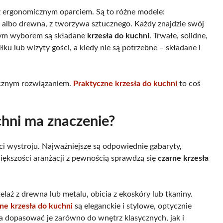
z ergonomicznym oparciem. Są to różne modele:
u albo drewna, z tworzywa sztucznego. Każdy znajdzie swój
rym wyborem są składane
krzesła do kuchni
. Trwałe, solidne,
ku lub wizyty gości, a kiedy nie są potrzebne – składane i
ycznym rozwiązaniem.
Praktyczne krzesła do kuchni
to coś
chni ma znaczenie?
ci wystroju. Najważniejsze są odpowiednie gabaryty,
ększości aranżacji z pewnością sprawdzą się
czarne krzesła
laż z drewna lub metalu, obicia z ekoskóry lub tkaniny.
ne krzesła do kuchni
są eleganckie i stylowe, optycznie
na dopasować je zarówno do wnętrz klasycznych, jak i