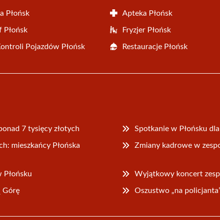
a Płońsk
Apteka Płońsk
f Płońsk
Fryzjer Płońsk
Kontroli Pojazdów Płońsk
Restauracje Płońsk
ponad 7 tysięcy złotych
Spotkanie w Płońsku dl
h: mieszkańcy Płońska
Zmiany kadrowe w zesp
w Płońsku
Wyjątkowy koncert zes
ą Górę
Oszustwo „na policjanta