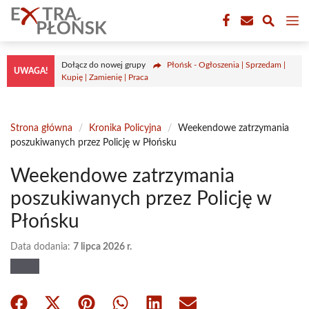
Przejdź
M
do
treści
Dołącz do nowej grupy
Płońsk - Ogłoszenia | Sprzedam |
UWAGA!
Kupię | Zamienię | Praca
Strona główna
/
Kronika Policyjna
/
Weekendowe zatrzymania
poszukiwanych przez Policję w Płońsku
Weekendowe zatrzymania
poszukiwanych przez Policję w
Płońsku
Data dodania:
7 lipca 2026 r.
Share
Share
Share
Share
Share
Share