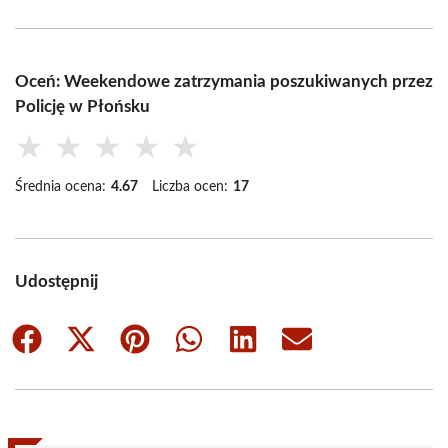
Oceń: Weekendowe zatrzymania poszukiwanych przez
Policję w Płońsku
★
★
★
★
★
Średnia ocena:
4.67
Liczba ocen:
17
Udostępnij
Share
Share
Share
Share
Share
Share
on
on
on
on
on
on
Facebook
X
Pinterest
WhatsApp
LinkedIn
Email
(Twitter)