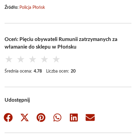
Źródło:
Policja Płońsk
Oceń: Pięciu obywateli Rumunii zatrzymanych za
włamanie do sklepu w Płońsku
★
★
★
★
★
Średnia ocena:
4.78
Liczba ocen:
20
Udostępnij
Share
Share
Share
Share
Share
Share
on
on
on
on
on
on
Facebook
X
Pinterest
WhatsApp
LinkedIn
Email
(Twitter)