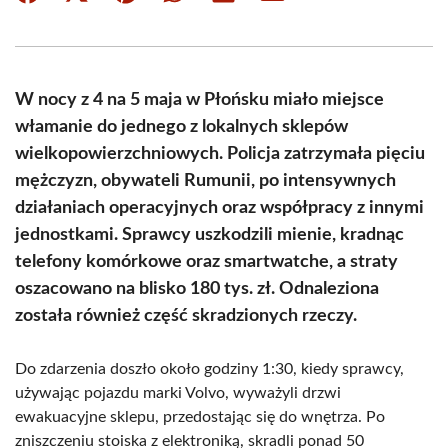
on
on
on
on
on
on
Facebook
X
Pinterest
WhatsApp
LinkedIn
Email
(Twitter)
W nocy z 4 na 5 maja w Płońsku miało miejsce
włamanie do jednego z lokalnych sklepów
wielkopowierzchniowych. Policja zatrzymała pięciu
mężczyzn, obywateli Rumunii, po intensywnych
działaniach operacyjnych oraz współpracy z innymi
jednostkami. Sprawcy uszkodzili mienie, kradnąc
telefony komórkowe oraz smartwatche, a straty
oszacowano na blisko 180 tys. zł. Odnaleziona
została również część skradzionych rzeczy.
Do zdarzenia doszło około godziny 1:30, kiedy sprawcy,
używając pojazdu marki Volvo, wyważyli drzwi
ewakuacyjne sklepu, przedostając się do wnętrza. Po
zniszczeniu stoiska z elektroniką, skradli ponad 50