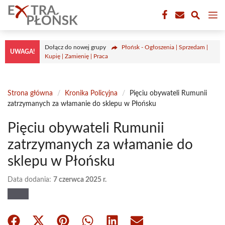
Przejdź
M
do
treści
Dołącz do nowej grupy
Płońsk - Ogłoszenia | Sprzedam |
UWAGA!
Kupię | Zamienię | Praca
Strona główna
/
Kronika Policyjna
/
Pięciu obywateli Rumunii
zatrzymanych za włamanie do sklepu w Płońsku
Pięciu obywateli Rumunii
zatrzymanych za włamanie do
sklepu w Płońsku
Data dodania:
7 czerwca 2025 r.
Share
Share
Share
Share
Share
Share