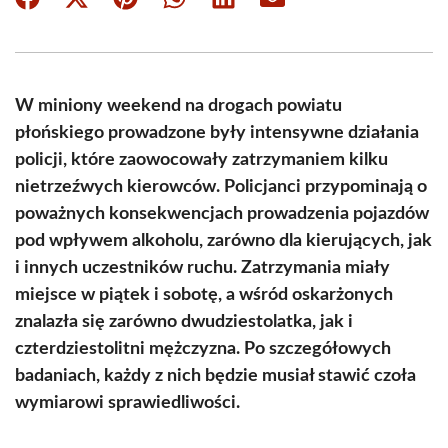
Share
Share
Share
Share
Share
Share
on
on
on
on
on
on
Facebook
X
Pinterest
WhatsApp
LinkedIn
Email
(Twitter)
W miniony weekend na drogach powiatu
płońskiego prowadzone były intensywne działania
policji, które zaowocowały zatrzymaniem kilku
nietrzeźwych kierowców. Policjanci przypominają o
poważnych konsekwencjach prowadzenia pojazdów
pod wpływem alkoholu, zarówno dla kierujących, jak
i innych uczestników ruchu. Zatrzymania miały
miejsce w piątek i sobotę, a wśród oskarżonych
znalazła się zarówno dwudziestolatka, jak i
czterdziestolitni mężczyzna. Po szczegółowych
badaniach, każdy z nich będzie musiał stawić czoła
wymiarowi sprawiedliwości.