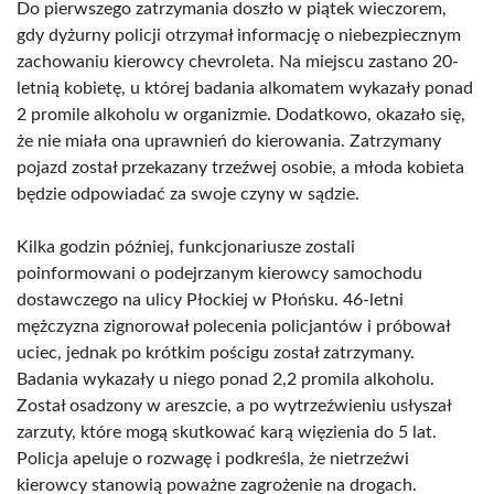
Do pierwszego zatrzymania doszło w piątek wieczorem,
gdy dyżurny policji otrzymał informację o niebezpiecznym
zachowaniu kierowcy chevroleta. Na miejscu zastano 20-
letnią kobietę, u której badania alkomatem wykazały ponad
2 promile alkoholu w organizmie. Dodatkowo, okazało się,
że nie miała ona uprawnień do kierowania. Zatrzymany
pojazd został przekazany trzeźwej osobie, a młoda kobieta
będzie odpowiadać za swoje czyny w sądzie.
Kilka godzin później, funkcjonariusze zostali
poinformowani o podejrzanym kierowcy samochodu
dostawczego na ulicy Płockiej w Płońsku. 46-letni
mężczyzna zignorował polecenia policjantów i próbował
uciec, jednak po krótkim pościgu został zatrzymany.
Badania wykazały u niego ponad 2,2 promila alkoholu.
Został osadzony w areszcie, a po wytrzeźwieniu usłyszał
zarzuty, które mogą skutkować karą więzienia do 5 lat.
Policja apeluje o rozwagę i podkreśla, że nietrzeźwi
kierowcy stanowią poważne zagrożenie na drogach.