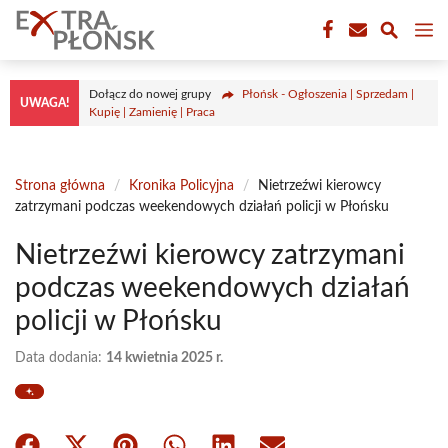
Przejdź
M
do
treści
Dołącz do nowej grupy
Płońsk - Ogłoszenia | Sprzedam |
UWAGA!
Kupię | Zamienię | Praca
Strona główna
/
Kronika Policyjna
/
Nietrzeźwi kierowcy
zatrzymani podczas weekendowych działań policji w Płońsku
Nietrzeźwi kierowcy zatrzymani
podczas weekendowych działań
policji w Płońsku
Data dodania:
14 kwietnia 2025 r.