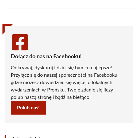
on
on
on
on
on
on
Facebook
X
Pinterest
WhatsApp
LinkedIn
Email
(Twitter)
Dołącz do nas na Facebooku!
Odkrywaj, dyskutuj i dziel się tym co najlepsze!
Przyłącz się do naszej społeczności na Facebooku,
gdzie możesz dowiedzieć się więcej o lokalnych
wydarzeniach w Płońsku. Twoje zdanie się liczy -
polub naszą stronę i bądź na bieżąco!
Polub nas!