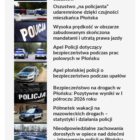
Oszustwo „na policjanta”
udaremnione dzięki czujności
mieszkańca Płońska
Wysoka prędkość w obszarze
zabudowanym skończona
mandatami i utratą prawa jazdy
Apel Policji dotyczący
bezpieczeństwa podczas prac
polowych w Płońsku
Apel płońskiej policji o
bezpieczeństwo podczas upałów
Bezpieczeństwo na drogach w
Płońsku: Pozytywne wyniki w I
półroczu 2026 roku
Półmetek wakacji na
mazowieckich drogach –
statystyki i działania policji
Nieodpowiedzialne zachowania
dorosłych w opiece nad dziećmi
– interwencje policji w Płońsku