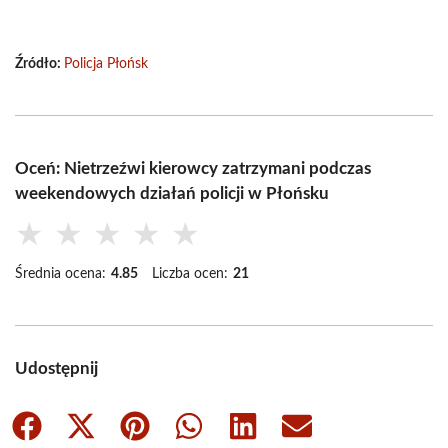
Źródło:
Policja Płońsk
Oceń: Nietrzeźwi kierowcy zatrzymani podczas
weekendowych działań policji w Płońsku
★
★
★
★
★
Średnia ocena:
4.85
Liczba ocen:
21
Udostępnij
Share
Share
Share
Share
Share
Share