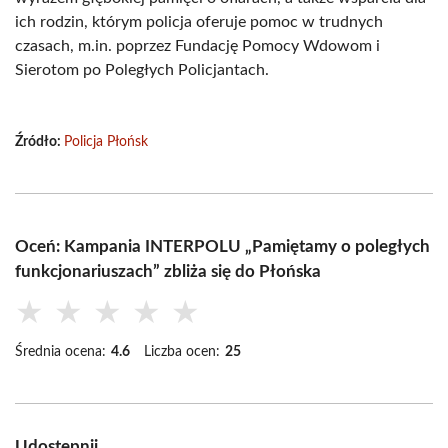
ich rodzin, którym policja oferuje pomoc w trudnych
czasach, m.in. poprzez Fundację Pomocy Wdowom i
Sierotom po Poległych Policjantach.
Źródło:
Policja Płońsk
Oceń: Kampania INTERPOLU „Pamiętamy o poległych
funkcjonariuszach” zbliża się do Płońska
★
★
★
★
★
Średnia ocena:
4.6
Liczba ocen:
25
Udostępnij