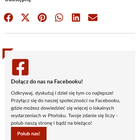
Share
Share
Share
Share
Share
Share
on
on
on
on
on
on
Facebook
X
Pinterest
WhatsApp
LinkedIn
Email
(Twitter)
Dołącz do nas na Facebooku!
Odkrywaj, dyskutuj i dziel się tym co najlepsze!
Przyłącz się do naszej społeczności na Facebooku,
gdzie możesz dowiedzieć się więcej o lokalnych
wydarzeniach w Płońsku. Twoje zdanie się liczy -
polub naszą stronę i bądź na bieżąco!
Polub nas!