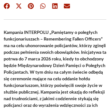
Share
Share
Share
Share
Share
Share
on
on
on
on
on
on
Facebook
X
Pinterest
WhatsApp
LinkedIn
Email
(Twitter)
Kampania INTERPOLU „Pamiętamy o poległych
funkcjonariuszach – Remembering Fallen Officers”
ma na celu uhonorowanie policjantów, którzy zginęli
podczas pełnienia swoich obowiązków. Inicjatywa ta
potrwa do 7 marca 2026 roku, kiedy to obchodzony
będzie Międzynarodowy Dzień Pamięci o Poległych
Policjantach. W tym dniu na całym świecie odbędą
się ceremonie mające na celu oddanie hołdu
funkcjonariuszom, którzy poświęcili swoje życie w
służbie publicznej. Kampania jest okazją do refleksji
nad trudnościami, z jakimi codziennie stykają się
policjanci oraz do wyrażenia wdzięczności za ich