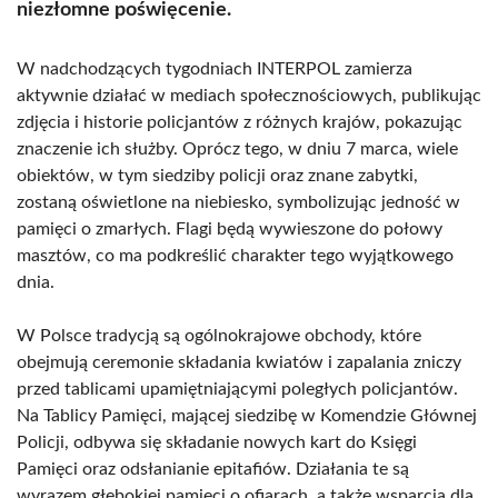
niezłomne poświęcenie.
W nadchodzących tygodniach INTERPOL zamierza
aktywnie działać w mediach społecznościowych, publikując
zdjęcia i historie policjantów z różnych krajów, pokazując
znaczenie ich służby. Oprócz tego, w dniu 7 marca, wiele
obiektów, w tym siedziby policji oraz znane zabytki,
zostaną oświetlone na niebiesko, symbolizując jedność w
pamięci o zmarłych. Flagi będą wywieszone do połowy
masztów, co ma podkreślić charakter tego wyjątkowego
dnia.
W Polsce tradycją są ogólnokrajowe obchody, które
obejmują ceremonie składania kwiatów i zapalania zniczy
przed tablicami upamiętniającymi poległych policjantów.
Na Tablicy Pamięci, mającej siedzibę w Komendzie Głównej
Policji, odbywa się składanie nowych kart do Księgi
Pamięci oraz odsłanianie epitafiów. Działania te są
wyrazem głębokiej pamięci o ofiarach, a także wsparcia dla