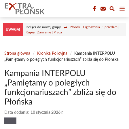
Przejdź
M
do
treści
Dołącz do nowej grupy
Płońsk - Ogłoszenia | Sprzedam |
UWAGA!
Kupię | Zamienię | Praca
Strona główna
/
Kronika Policyjna
/
Kampania INTERPOLU
„Pamiętamy o poległych funkcjonariuszach” zbliża się do Płońska
Kampania INTERPOLU
„Pamiętamy o poległych
funkcjonariuszach” zbliża się do
Płońska
Data dodania:
10 stycznia 2026 r.