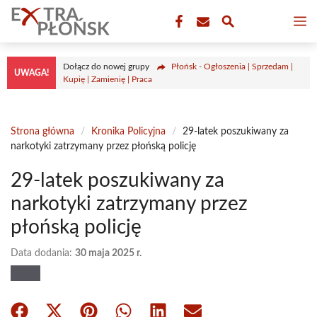
Przejdź
M
do
treści
Dołącz do nowej grupy
Płońsk - Ogłoszenia | Sprzedam |
UWAGA!
Kupię | Zamienię | Praca
Strona główna
/
Kronika Policyjna
/
29-latek poszukiwany za
narkotyki zatrzymany przez płońską policję
29-latek poszukiwany za
narkotyki zatrzymany przez
płońską policję
Data dodania:
30 maja 2025 r.
Share
Share
Share
Share
Share
Share