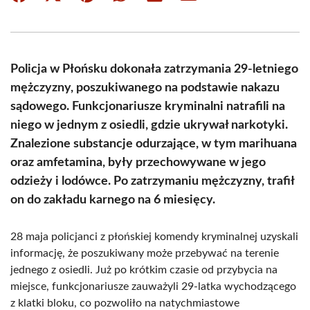
on
on
on
on
on
on
Facebook
X
Pinterest
WhatsApp
LinkedIn
Email
(Twitter)
Policja w Płońsku dokonała zatrzymania 29-letniego
mężczyzny, poszukiwanego na podstawie nakazu
sądowego. Funkcjonariusze kryminalni natrafili na
niego w jednym z osiedli, gdzie ukrywał narkotyki.
Znalezione substancje odurzające, w tym marihuana
oraz amfetamina, były przechowywane w jego
odzieży i lodówce. Po zatrzymaniu mężczyzny, trafił
on do zakładu karnego na 6 miesięcy.
28 maja policjanci z płońskiej komendy kryminalnej uzyskali
informację, że poszukiwany może przebywać na terenie
jednego z osiedli. Już po krótkim czasie od przybycia na
miejsce, funkcjonariusze zauważyli 29-latka wychodzącego
z klatki bloku, co pozwoliło na natychmiastowe