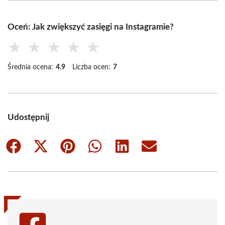
Oceń: Jak zwiększyć zasięgi na Instagramie?
★
★
★
★
★
Średnia ocena:
4.9
Liczba ocen:
7
Udostępnij
Share
Share
Share
Share
Share
Share
on
on
on
on
on
on
Facebook
X
Pinterest
WhatsApp
LinkedIn
Email
(Twitter)