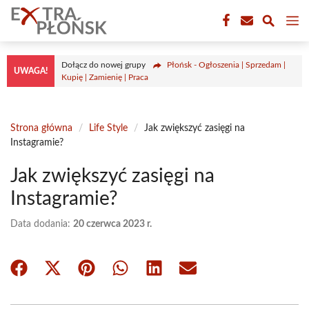
Przejdź
M
do
treści
Dołącz do nowej grupy
Płońsk - Ogłoszenia | Sprzedam |
UWAGA!
Kupię | Zamienię | Praca
Strona główna
/
Life Style
/
Jak zwiększyć zasięgi na
Instagramie?
Jak zwiększyć zasięgi na
Instagramie?
Data dodania:
20 czerwca 2023 r.
Share
Share
Share
Share
Share
Share
on
on
on
on
on
on
Facebook
X
Pinterest
WhatsApp
LinkedIn
Email
(Twitter)