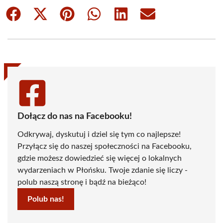
Share
Share
Share
Share
Share
Share
on
on
on
on
on
on
Facebook
X
Pinterest
WhatsApp
LinkedIn
Email
(Twitter)
Dołącz do nas na Facebooku!
Odkrywaj, dyskutuj i dziel się tym co najlepsze!
Przyłącz się do naszej społeczności na Facebooku,
gdzie możesz dowiedzieć się więcej o lokalnych
wydarzeniach w Płońsku. Twoje zdanie się liczy -
polub naszą stronę i bądź na bieżąco!
Polub nas!