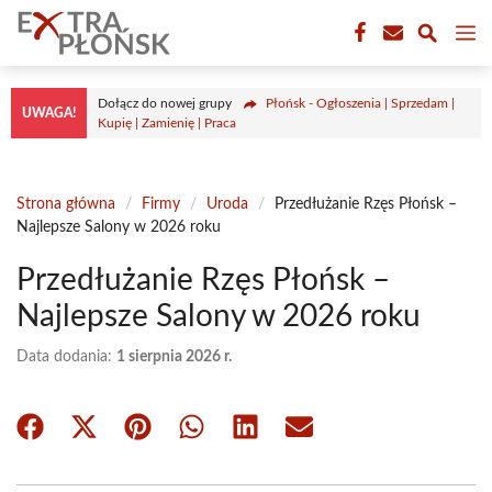
Przejdź
M
do
treści
Dołącz do nowej grupy
Płońsk - Ogłoszenia | Sprzedam |
UWAGA!
Kupię | Zamienię | Praca
Strona główna
/
Firmy
/
Uroda
/
Przedłużanie Rzęs Płońsk –
Najlepsze Salony w 2026 roku
Przedłużanie Rzęs Płońsk –
Najlepsze Salony w 2026 roku
Data dodania:
1 sierpnia 2026 r.
Share
Share
Share
Share
Share
Share
on
on
on
on
on
on
Facebook
X
Pinterest
WhatsApp
LinkedIn
Email
(Twitter)