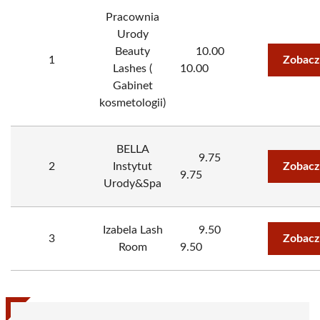
Pracownia
Urody
Beauty
10.00
1
Zobacz
Lashes (
10.00
Gabinet
kosmetologii)
BELLA
9.75
2
Instytut
Zobacz
9.75
Urody&Spa
Izabela Lash
9.50
3
Zobacz
Room
9.50