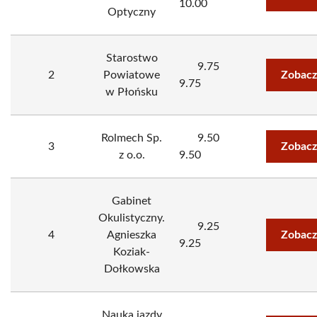
10.00
Optyczny
Starostwo
9.75
2
Powiatowe
Zobacz
9.75
w Płońsku
Rolmech Sp.
9.50
3
Zobacz
z o.o.
9.50
Gabinet
Okulistyczny.
9.25
4
Agnieszka
Zobacz
9.25
Koziak-
Dołkowska
Nauka jazdy