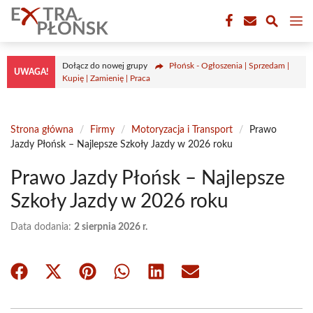
Przejdź
M
do
treści
Dołącz do nowej grupy
Płońsk - Ogłoszenia | Sprzedam |
UWAGA!
Kupię | Zamienię | Praca
Strona główna
/
Firmy
/
Motoryzacja i Transport
/
Prawo
Jazdy Płońsk – Najlepsze Szkoły Jazdy w 2026 roku
Prawo Jazdy Płońsk – Najlepsze
Szkoły Jazdy w 2026 roku
Data dodania:
2 sierpnia 2026 r.
Share
Share
Share
Share
Share
Share
on
on
on
on
on
on
Facebook
X
Pinterest
WhatsApp
LinkedIn
Email
(Twitter)