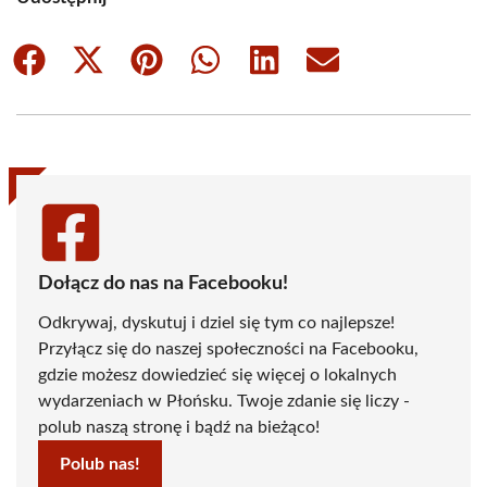
Share
Share
Share
Share
Share
Share
on
on
on
on
on
on
Facebook
X
Pinterest
WhatsApp
LinkedIn
Email
(Twitter)
Dołącz do nas na Facebooku!
Odkrywaj, dyskutuj i dziel się tym co najlepsze!
Przyłącz się do naszej społeczności na Facebooku,
gdzie możesz dowiedzieć się więcej o lokalnych
wydarzeniach w Płońsku. Twoje zdanie się liczy -
polub naszą stronę i bądź na bieżąco!
Polub nas!