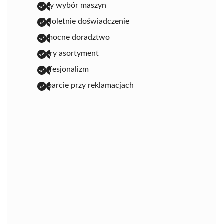
duży wybór maszyn
wieloletnie doświadczenie
pomocne doradztwo
spory asortyment
profesjonalizm
wsparcie przy reklamacjach