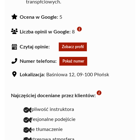
transpłciowych.
Ocena w Google:
5
Liczba opinii w Google:
8
Czytaj opinie:
Zobacz profil
Numer telefonu:
Pokaż numer
Lokalizacja:
Baśniowa 12, 09-100 Płońsk
Najczęściej doceniane przez klientów:
cierpliwość instruktora
profesjonalne podejście
jasne tłumaczenie
bezstresowa atmosfera