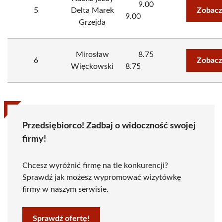
9.00
5
Delta Marek
Zobacz
9.00
Grzejda
Mirosław
8.75
6
Zobacz
Więckowski
8.75
Przedsiębiorco! Zadbaj o widoczność swojej
firmy!
Chcesz wyróżnić firmę na tle konkurencji?
Sprawdź jak możesz wypromować wizytówkę
firmy w naszym serwisie.
Sprawdź ofertę!