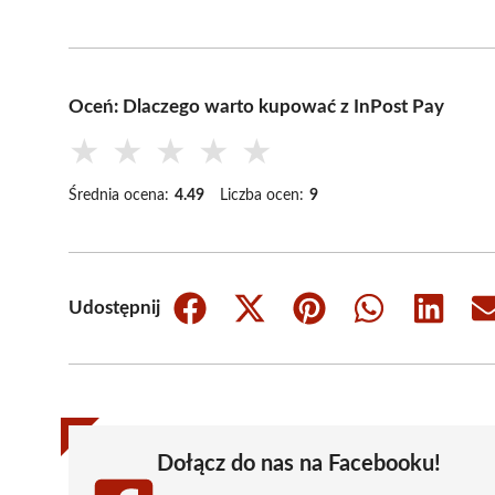
Oceń: Dlaczego warto kupować z InPost Pay
★
★
★
★
★
Średnia ocena:
4.49
Liczba ocen:
9
Udostępnij
Share
Share
Share
Share
Share
on
on
on
on
on
Facebook
X
Pinterest
WhatsApp
LinkedIn
(Twitter)
Dołącz do nas na Facebooku!