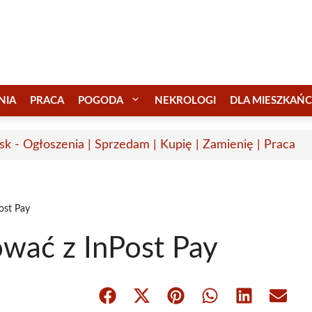
NIA
PRACA
POGODA
NEKROLOGI
DLA MIESZKAŃ
sk - Ogłoszenia | Sprzedam | Kupię | Zamienię | Praca
ost Pay
wać z InPost Pay
Share
Share
Share
Share
Share
Share
on
on
on
on
on
on