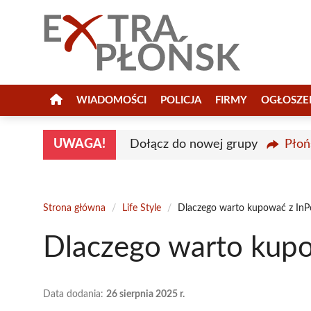
Przejdź
do
treści
WIADOMOŚCI
POLICJA
FIRMY
OGŁOSZE
UWAGA!
Dołącz do nowej grupy
Płoń
Strona główna
/
Life Style
/
Dlaczego warto kupować z InP
Dlaczego warto kupo
Data dodania:
26 sierpnia 2025 r.