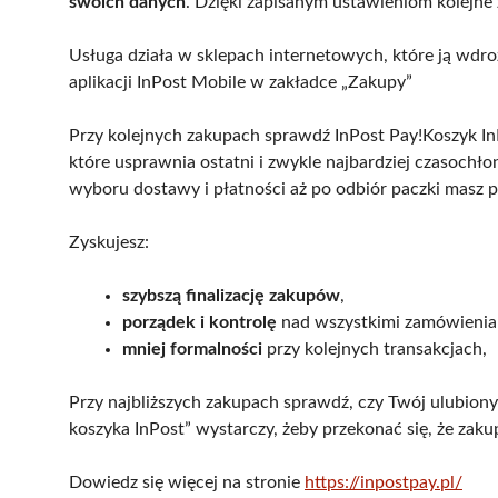
swoich danych
. Dzięki zapisanym ustawieniom kolejne 
Usługa działa w sklepach internetowych, które ją wdrożył
aplikacji InPost Mobile w zakładce „Zakupy”
Przy kolejnych zakupach sprawdź InPost Pay!Koszyk In
które usprawnia ostatni i zwykle najbardziej czasochł
wyboru dostawy i płatności aż po odbiór paczki masz po
Zyskujesz:
szybszą finalizację zakupów
,
porządek i kontrolę
nad wszystkimi zamówienia
mniej formalności
przy kolejnych transakcjach,
Przy najbliższych zakupach sprawdź, czy Twój ulubion
koszyka InPost” wystarczy, żeby przekonać się, że zakup
Dowiedz się więcej na stronie
https://inpostpay.pl/