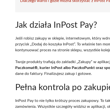
Dlaczego warto i gdzie można skorzystać z InPost P
Jak działa InPost Pay?
Jeśli robisz zakupy w sklepie, internetowym, który wdr
przycisk „Dodaj do koszyka InPost”. To właśnie ten mo
kontynuować proces na stronie sklepu, wszystkie kolejne
Twoje produkty trafiają do zakładki „Zakupy” w aplika
Paczkomat®, kurier InPost albo PaczkoPunkt oraz spo
dane do faktury. Finalizujesz zakup i gotowe.
Pełna kontrola po zakupie
InPost Pay to nie tylko krótszy proces zakupowy. To tak
zamówienia. Wszystkie szczegóły widzisz w aplikacji, 